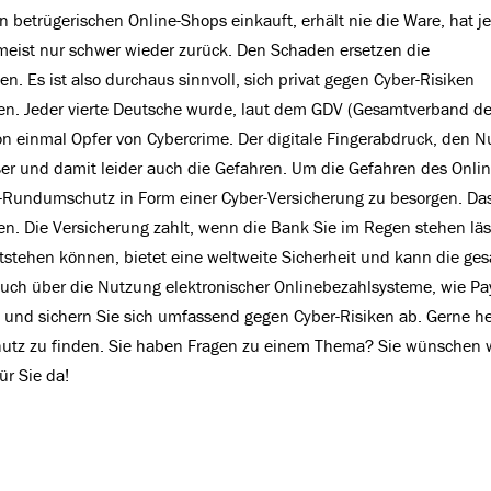
n betrügerischen Online-Shops einkauft, erhält nie die Ware, hat j
eist nur schwer wieder zurück. Den Schaden ersetzen die
en. Es ist also durchaus sinnvoll, sich privat gegen Cyber-Risiken
hen. Jeder vierte Deutsche wurde, laut dem GDV (Gesamtverband de
n einmal Opfer von Cybercrime. Der digitale Fingerabdruck, den N
er und damit leider auch die Gefahren. Um die Gefahren des Onlin
r-Rundumschutz in Form einer Cyber-Versicherung zu besorgen. Da
. Die Versicherung zahlt, wenn die Bank Sie im Regen stehen läss
ntstehen können, bietet eine weltweite Sicherheit und kann die ge
h auch über die Nutzung elektronischer Onlinebezahlsysteme, wie Pa
l und sichern Sie sich umfassend gegen Cyber-Risiken ab. Gerne he
hutz zu finden. Sie haben Fragen zu einem Thema? Sie wünschen 
ür Sie da!