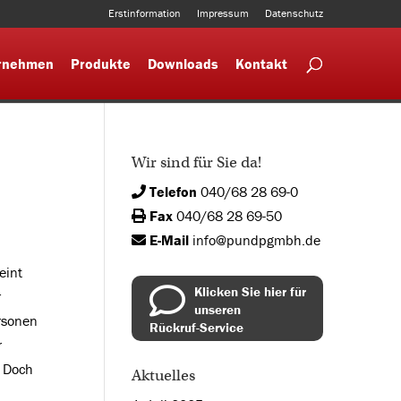
Erstinformation
Impressum
Datenschutz
rnehmen
Produkte
Downloads
Kontakt
Wir sind für Sie da!
Telefon
040/68 28 69-0
Fax
040/68 28 69-50
E-Mail
info@pundpgmbh.de
eint
Klicken Sie hier für
r
unseren
ersonen
Rückruf-Service
r
. Doch
Aktuelles