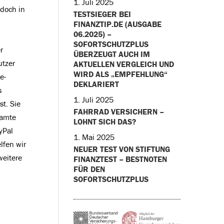
1. Juli 2025
edoch in
TESTSIEGER BEI
FINANZTIP.DE (AUSGABE
06.2025) –
SOFORTSCHUTZPLUS
r
ÜBERZEUGT AUCH IM
utzer
AKTUELLEN VERGLEICH UND
WIRD ALS „EMPFEHLUNG“
e-
DEKLARIERT
s
1. Juli 2025
t. Sie
FAHRRAD VERSICHERN –
samte
LOHNT SICH DAS?
yPal
1. Mai 2025
lfen wir
NEUER TEST VON STIFTUNG
weitere
FINANZTEST – BESTNOTEN
FÜR DEN
SOFORTSCHUTZPLUS