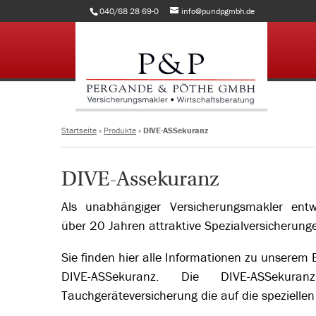
040/68 28 69-0
info@pundpgmbh.de
Startseite
»
Produkte
»
DIVE-ASSekuranz
DIVE-Assekuranz
Als unabhängiger Versicherungsmakler entwi
über 20 Jahren attraktive Spezialversicherung
Sie finden hier alle Informationen zu unserem 
DIVE-ASSekuranz. Die DIVE-ASSekur
Tauchgeräteversicherung die auf die speziellen