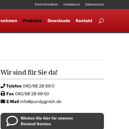
Erstinformation
Impressum
Datenschutz
rnehmen
Produkte
Downloads
Kontakt
Wir sind für Sie da!
Telefon
040/68 28 69-0
Fax
040/68 28 69-50
E-Mail
info@pundpgmbh.de
Klicken Sie hier für unseren
Rückruf-Service