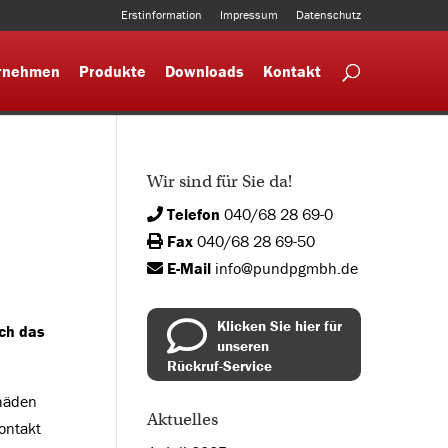
Erstinformation
Impressum
Datenschutz
rnehmen
Produkte
Downloads
Kontakt
Wir sind für Sie da!
Telefon
040/68 28 69-0
Fax
040/68 28 69-50
E-Mail
info@pundpgmbh.de
Klicken Sie hier für
och das
unseren
Rückruf-Service
chäden
Aktuelles
ontakt