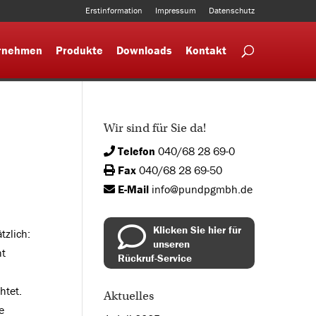
Erstinformation
Impressum
Datenschutz
rnehmen
Produkte
Downloads
Kontakt
Wir sind für Sie da!
Telefon
040/68 28 69-0
Fax
040/68 28 69-50
E-Mail
info@pundpgmbh.de
Klicken Sie hier für
tzlich:
unseren
ht
Rückruf-Service
htet.
Aktuelles
e