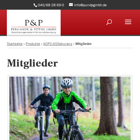
040/68 28 69-0
info@pundpgmbh.de
Startseite
»
Produkte
»
ADFC-ASSekuranz
»
Mitglieder
Mitglieder