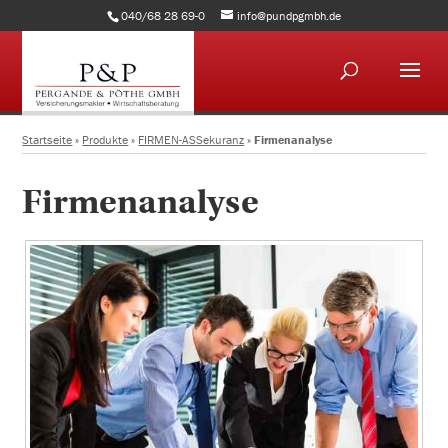
040/68 28 69-0
info@pundpgmbh.de
Startseite
»
Produkte
»
FIRMEN-ASSekuranz
»
Firmenanalyse
Firmenanalyse