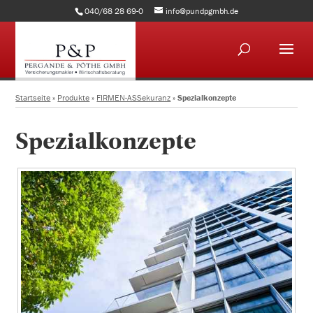
040/68 28 69-0
info@pundpgmbh.de
Startseite
»
Produkte
»
FIRMEN-ASSekuranz
»
Spezialkonzepte
Spezialkonzepte